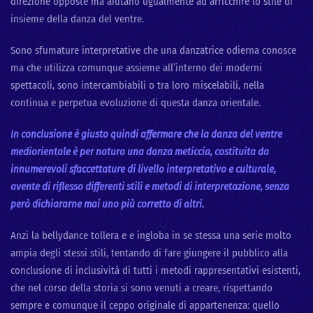
direzione opposte ma aiutano ugualmente ad arricchire lo stile di
insieme della danza del ventre.
Sono sfumature interpretative che una danzatrice odierna conosce
ma che utilizza comunque assieme all’interno dei moderni
spettacoli, sono intercambiabili o tra loro miscelabili, nella
continua e perpetua evoluzione di questa danza orientale.
In conclusione è giusto quindi affermare che la danza del ventre
mediorientale è per natura una danza meticcia, costituita da
innumerevoli sfaccettature di livello interpretativo e culturale,
avente di riflesso differenti stili e metodi di interpretazione, senza
però dichiararne mai uno più corretto di altri.
Anzi la bellydance tollera e e ingloba in se stessa una serie molto
ampia degli stessi stili, tentando di fare giungere il pubblico alla
conclusione di inclusività di tutti i metodi rappresentativi esistenti,
che nel corso della storia si sono venuti a creare, rispettando
sempre e comunque il ceppo originale di appartenenza: quello