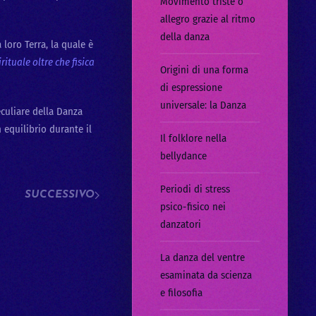
Movimento triste o
allegro grazie al ritmo
della danza
loro Terra, la quale è
ituale oltre che fisica
Origini di una forma
di espressione
universale: la Danza
culiare della Danza
 equilibrio durante il
Il folklore nella
bellydance
Periodi di stress
SUCCESSIVO
psico-fisico nei
danzatori
La danza del ventre
esaminata da scienza
e filosofia