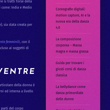
 si tratti forse della
hi come: India e Medio
Coreografie digitali:
motion capture, AI e la
nuova era della danza
, sia stata creata per
4.0
La composizione
ente femminili
, con il
corporea – Massa
cluso ai soggetti di
magra e massa grassa
Guida per trovare i
giusti corsi di danza
VENTRE
classica
articolare della donna è
La bellydance come
ni ed interna a livello
danza primordiale
delle donne
 parti del corpo