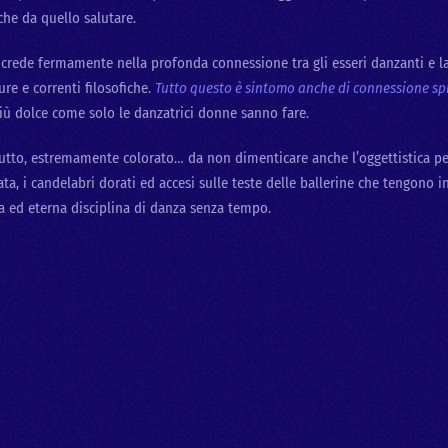
che da quello salutare.
 crede fermamente nella profonda connessione tra gli esseri danzanti e la 
ure e correnti filosofiche.
Tutto questo è sintomo anche di connessione spir
più dolce come solo le danzatrici donne sanno fare.
ttutto, estremamente colorato… da non dimenticare anche l’oggettistica pe
 i candelabri dorati ed accesi sulle teste delle ballerine che tengono in
ma ed eterna disciplina di danza senza tempo.