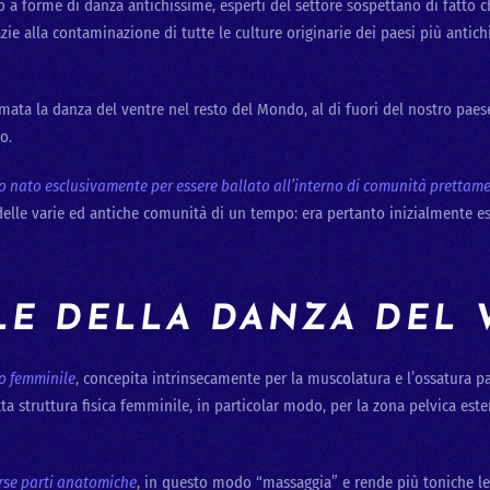
o a forme di danza antichissime, esperti del settore sospettano di fatto che
azie alla contaminazione di tutte le culture originarie dei paesi più antic
ata la danza del ventre nel resto del Mondo, al di fuori del nostro paese)
o.
rico nato esclusivamente per essere ballato all’interno di comunità prettam
delle varie ed antiche comunità di un tempo: era pertanto inizialmente es
LE DELLA DANZA DEL 
po femminile
, concepita intrinsecamente per la muscolatura e l’ossatura p
ta struttura fisica femminile, in particolar modo, per la zona pelvica ester
erse parti anatomiche
, in questo modo “massaggia” e rende più toniche le