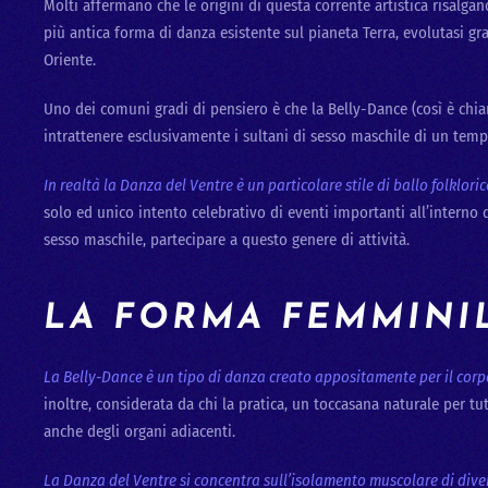
Molti affermano che le origini di questa corrente artistica risalgan
più antica forma di danza esistente sul pianeta Terra, evolutasi gr
Oriente.
Uno dei comuni gradi di pensiero è che la Belly-Dance (così è chiam
intrattenere esclusivamente i sultani di sesso maschile di un temp
In realtà la Danza del Ventre è un particolare stile di ballo folklo
solo ed unico intento celebrativo di eventi importanti all’interno 
sesso maschile, partecipare a questo genere di attività.
LA FORMA FEMMINI
La Belly-Dance è un tipo di danza creato appositamente per il cor
inoltre, considerata da chi la pratica, un toccasana naturale per tut
anche degli organi adiacenti.
La Danza del Ventre si concentra sull’isolamento muscolare di div